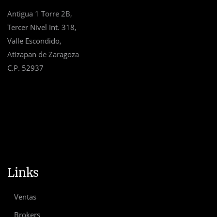
Antigua 1 Torre 2B,
Tercer Nivel Int. 318,
Valle Escondido,
Atizapan de Zaragoza
C.P. 52937
hola@velcantorealestate.com
+52 55 7330 8805
Links
Ventas
Brokers